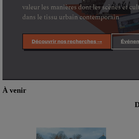
valeur les manières dont les scènes et cul
dans le tissu urbain contemporain
Découvrir nos recherches →
Événem
À venir
D