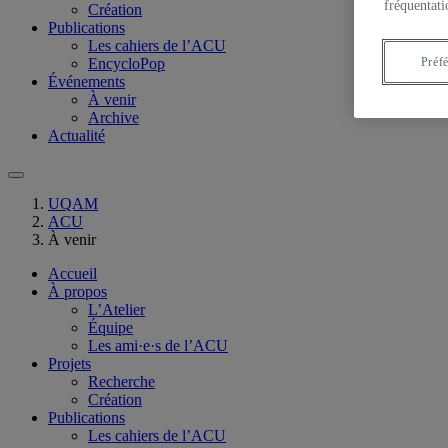
fréquentati
Création
Publications
Les cahiers de l’ACU
Préf
EncycloPop
Événements
À venir
Archive
Actualité
UQAM
ACU
À venir
Accueil
À propos
L’Atelier
Équipe
Les ami·e·s de l’ACU
Projets
Recherche
Création
Publications
Les cahiers de l’ACU