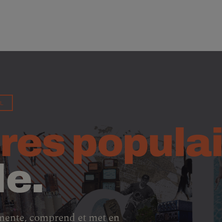
L
res popula
le.
mente, comprend et met en