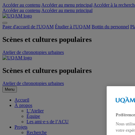
Accéder au contenu
Accéder au menu principal
Accéder à la recherch
Accéder au contenu
Accéder au menu principal
Page d'accueil de l'UQAM
Étudier à l'UQAM
Bottin du personnel
Pl
Scènes et cultures populaires
Atelier de chronotopies urbaines
Scènes et cultures populaires
Atelier de chronotopies urbaines
Menu
Accueil
À propos
L’Atelier
Préférence
Équipe
Les ami·e·s de l’ACU
Nous utilis
Projets
votre expér
Recherche