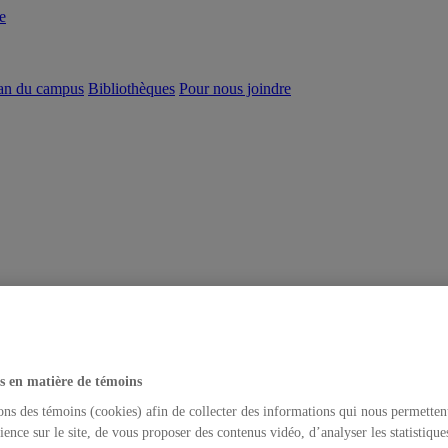
e
an du campus
Bibliothèques
Pour nous joindre
s en matière de témoins
ons des témoins (cookies) afin de collecter des informations qui nous permetten
ience sur le site, de vous proposer des contenus vidéo, d’analyser les statistique