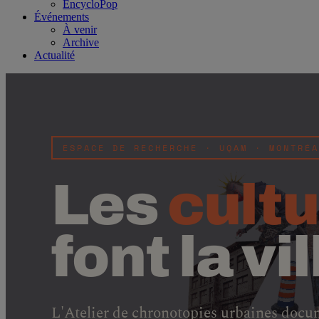
EncycloPop
Événements
À venir
Archive
Actualité
ESPACE DE RECHERCHE · UQAM · MONTRÉA
Les
cultu
font la vil
L'Atelier de chronotopies urbaines docu